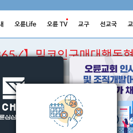
내
오륜Life
오륜 TV
교구
선교국
ER365✓】밈코인구매대행
검색