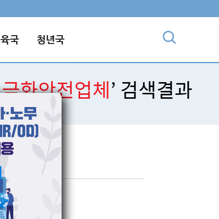
교육국
청년국
돈현금화안전업체
’ 검색결과