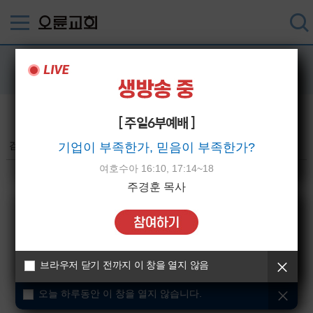
‘
텔레@BSECRET7⊆⊂
몸캠피싱대처방법용인심부름센터
’ 검색결과
검색
[ 주일6부예배 ]
검색결과
(총 0건)
기업이 부족한가, 믿음이 부족한가?
오늘 하루동안 이 창을 열지 않습니다.
여호수아 16:10, 17:14~18
주경훈 목사
브라우저 닫기 전까지 이 창을 열지 않음
오늘 하루동안 이 창을 열지 않습니다.