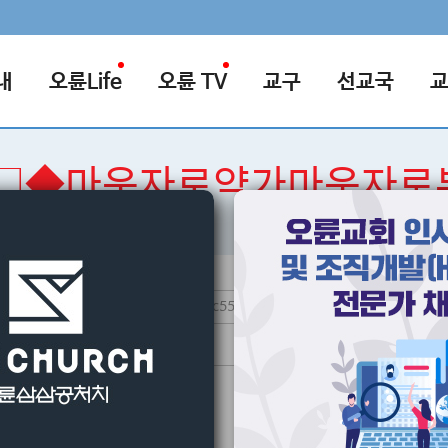
내
오륜Life
오륜 TV
교구
선교국
55□◆마운자로약가마운자로
검색