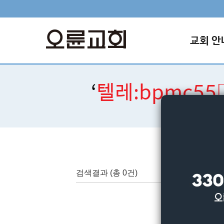
교회 안
‘
텔레:bpmc
검색결과
(총 0건)