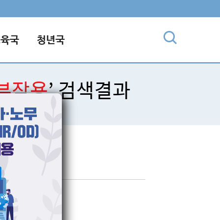
교육국
청년국
부작용
’ 검색결과