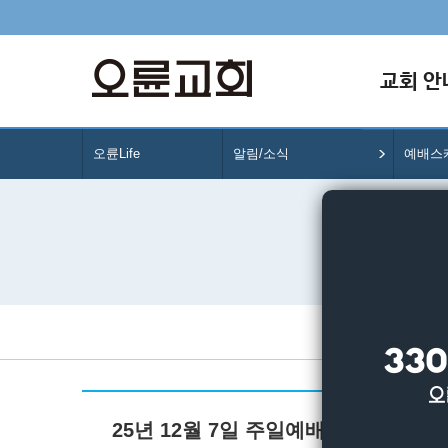
교회 안
오륜Life
알림/소식
예배스
25년 12월 7일 주일예배