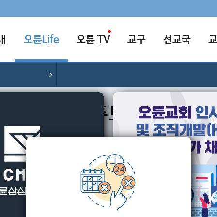
내
오륜Life
오륜 TV
교구
선교국
주보