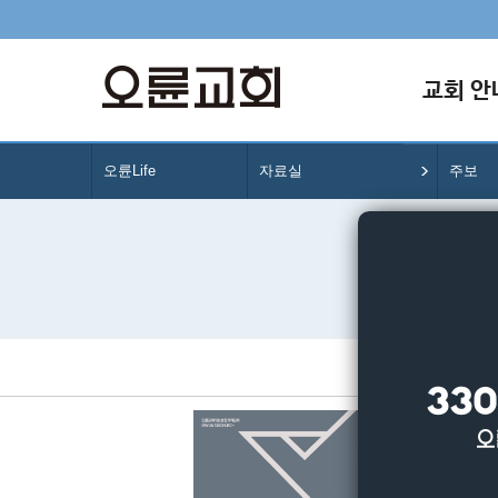
교회 안
오륜Life
자료실
주보