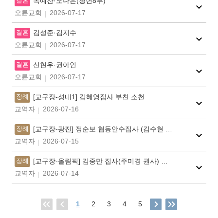
결혼
옥예찬·오나은(청년8부)
오륜교회
2026-07-17
결혼
김성준·김지수
오륜교회
2026-07-17
결혼
신현우·권아인
오륜교회
2026-07-17
장례
[교구장-성내1] 김혜영집사 부친 소천
교역자
2026-07-16
장례
[교구장-광진] 정순보 협동안수집사 (김수현 협동권사) 모친 소천
교역자
2026-07-15
장례
[교구장-올림픽] 김중만 집사(주미경 권사) 모친 소천
교역자
2026-07-14
1
2
3
4
5