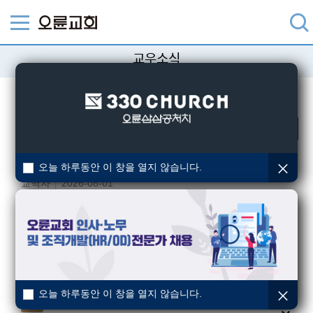
교우소식
성도님들의 다양한 소식을 알려드립니다.
검색
장례
[교회장-하남] 故최화욱권사 소천
오늘 하루동안 이 창을 열지 않습니다.
교역자
2026-08-01
결혼
이슬기(청년10부) · 최은지(청년10부)
오륜교회
2026-07-31
장례
[교구장-경기남]김지선성도(이대희집사)부친 소천
교역자
2026-07-31
오늘 하루동안 이 창을 열지 않습니다.
장례
[교구장-강동1] 심연숙(고대훈) 집사 모친 소천