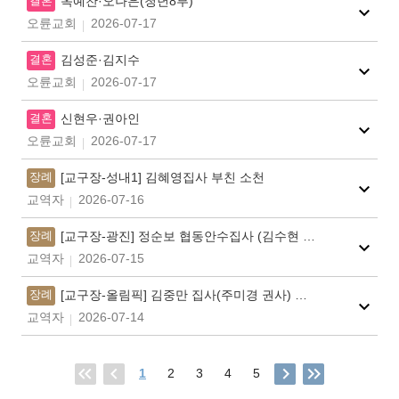
결혼
옥예찬·오나은(청년8부)
오륜교회
2026-07-17
결혼
김성준·김지수
오륜교회
2026-07-17
결혼
신현우·권아인
오륜교회
2026-07-17
장례
[교구장-성내1] 김혜영집사 부친 소천
교역자
2026-07-16
장례
[교구장-광진] 정순보 협동안수집사 (김수현 협동권사) 모친 소천
교역자
2026-07-15
장례
[교구장-올림픽] 김중만 집사(주미경 권사) 모친 소천
교역자
2026-07-14
1
2
3
4
5