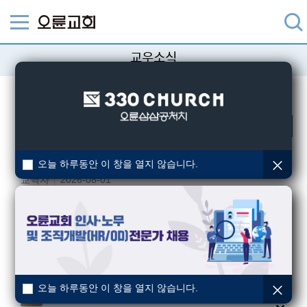
교우소식
성도님들의 다양한 소식을 알려드립니다.
검색
장례
[교회장-하남] 故최화욱권사 소천
오늘 하루동안 이 창을 열지 않습니다.
교역자
2026-08-01
결혼
이슬기(청년10부) · 최은지(청년10부)
오륜교회
2026-07-31
장례
[교구장-경기남]김지선성도(이대희집사)부친 소천
교역자
2026-07-31
오늘 하루동안 이 창을 열지 않습니다.
장례
[교구장-강동1] 심연숙(고대훈) 집사 모친 소천