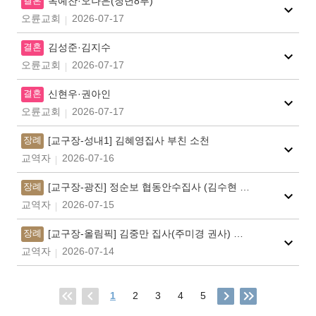
결혼
옥예찬·오나은(청년8부)
오륜교회
2026-07-17
결혼
김성준·김지수
오륜교회
2026-07-17
결혼
신현우·권아인
오륜교회
2026-07-17
장례
[교구장-성내1] 김혜영집사 부친 소천
교역자
2026-07-16
장례
[교구장-광진] 정순보 협동안수집사 (김수현 협동권사) 모친 소천
교역자
2026-07-15
장례
[교구장-올림픽] 김중만 집사(주미경 권사) 모친 소천
교역자
2026-07-14
1
2
3
4
5