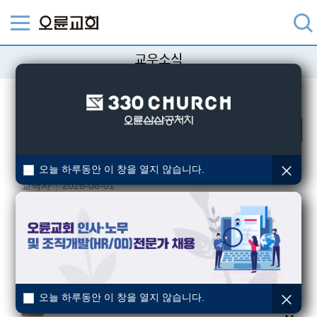
교우소식
성도님들의 다양한 소식을 알려드립니다.
검색
장례
[교회장-하남] 故최화욱권사 소천
오늘 하루동안 이 창을 열지 않습니다.
교역자
2026-08-01
결혼
이슬기(청년10부) · 최은지(청년10부)
오륜교회
2026-07-31
장례
[교구장-경기남]김지선성도(이대희집사)부친 소천
교역자
2026-07-31
오늘 하루동안 이 창을 열지 않습니다.
장례
[교구장-강동1] 심연숙(고대훈) 집사 모친 소천