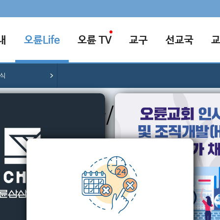
내
오륜Life
오륜 TV
교구
선교국
소식
행사/소식
교회의 다양한 행사/소식을 알려드립니다.
내