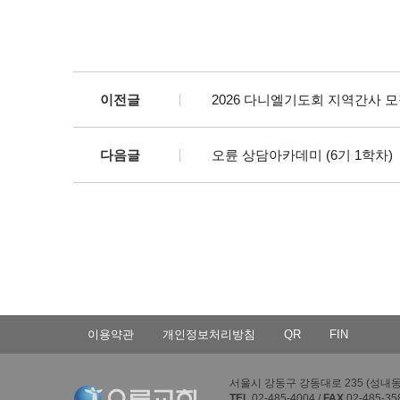
이전글
2026 다니엘기도회 지역간사 
다음글
오륜 상담아카데미 (6기 1학차)
이용약관
개인정보처리방침
QR
FIN
서울시 강동구 강동대로 235 (성내동 4
TEL
02-485-4004 /
FAX
02-485-35