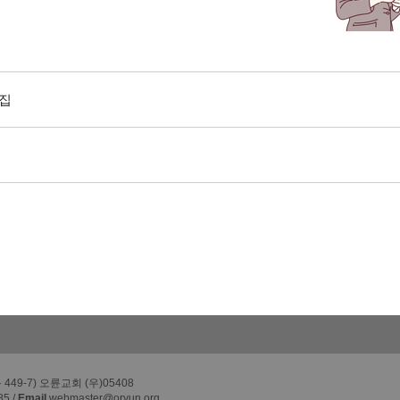
모집
49-7) 오륜교회 (우)05408
85 /
Email
webmaster@oryun.org