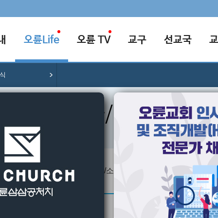
내
오륜Life
오륜 TV
교구
선교국
소식
행사/소식
교회의 다양한 행사/소식을 알려드립니다.