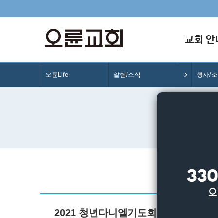
교회 안
오륜Life
알림/소식
행사/
2021 청년다니엘기도회