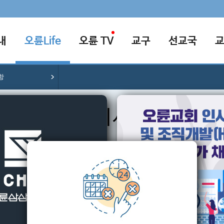
내
오륜Life
오륜 TV
교구
선교국
항
공지사항
교회의 다양한 소식을 알려드립니다.