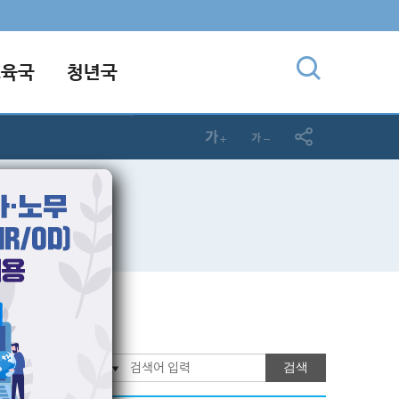
교육국
청년국
검색