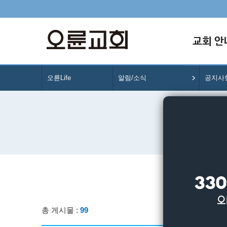
교회 안
오륜Life
알림/소식
공지사
총 게시물 :
99