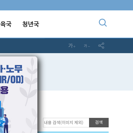
교육국
청년국
검색