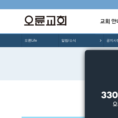
교회 안
오륜Life
알림/소식
공지사