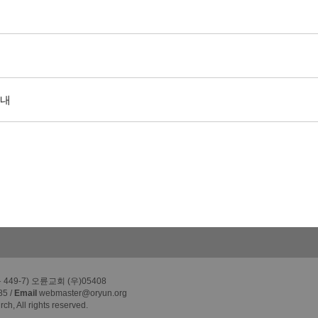
안내
49-7) 오륜교회 (우)05408
85 /
Email
webmaster@oryun.org
h, All rights reserved.