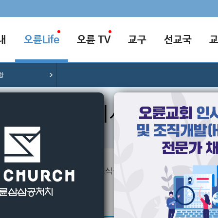
내
오륜Life
오륜 TV
교구
선교국
항
공지사항
교회의 다양한 소식을 알려드립니다.